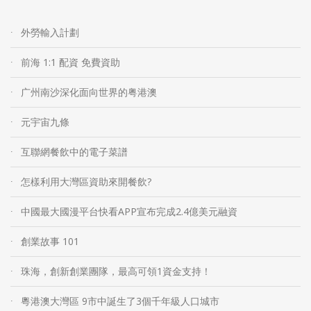
外勞輸入計劃
前海 1:1 配資 免費資助
广州南沙深化面向世界的粤港澳
元宇宙九條
互聯網餐飲中的電子菜譜
怎樣利用大灣區資助來開餐飲?
中國最大國漫平台快看APP宣布完成2.4億美元融資
創業故事 101
珠海，創新創業團隊，最高可領1資金支持！
粵港澳大灣區 9市中誕生了3個千年級人口城市