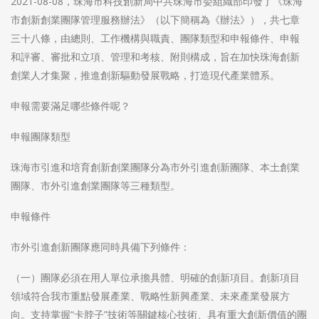
2021-08-08，珠海市科技創新局中共珠海市委組織部印發了《珠海
市創新創業團隊管理服務辦法》（以下簡稱為《辦法》），共七章
三十八條，由總則、工作機構與職責、團隊類型和申報條件、申報
和評審、審批和立項、管理和考核、附則構成，旨在加快珠海創新
創業人才集聚，推進創新驅動發展戰略，打造現代產業體系。
申報需要滿足哪些條件呢？
申報團隊類型
珠海市引進和培育創新創業團隊分為市外引進創新團隊、本土創業
團隊、市外引進創業團隊等三種類型。
申報條件
市外引進創新團隊應同時具備下列條件：
（一）團隊必須在用人單位承擔具體、明確的創新項目。創新項目
領域符合我市重點發展產業、戰略性新興產業、未來產業發展方
向。支持掌握“卡脖子”技術等關鍵核心技術、具有重大創新價值的團