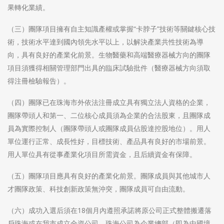
果轉化業績。
（三）團隊項目擁有自主知識產權或掌握“卡脖子”技術等關鍵核心技
術，技術水平達到國內領先水平以上，以解決產業共性技術為導
向，具有良好的產業化前景。生物醫藥和高端醫療器械方向的團隊
項目須獲得相關管理部門出具的臨床試驗批件（醫療器械方向須取
得注冊檢驗報告）。
（四）團隊已在珠海市外依法注冊成立具有獨立法人資格的企業，
團隊帶頭人和第一、二位核心成員須為企業的合法股東，且團隊成
員為實際控制人（團隊帶頭人或團隊成員佔股達控股地位）。用人
單位運行正常、成長性好，目標技術、產品具有良好的市場前景。
用人單位具有從事產業化項目所需資金，且后續資金有保障。
（五）團隊項目應具有良好的產業化前景。團隊成員與其他城市人
才團隊政策、科技創新政策無沖突，團隊成員可自由流動。
（六）成功入選后須在18個月內遵照承諾將原公司正式整體搬遷落
戶珠海或在我市成立全資公司，珠海公司為企業總部（即為中國境