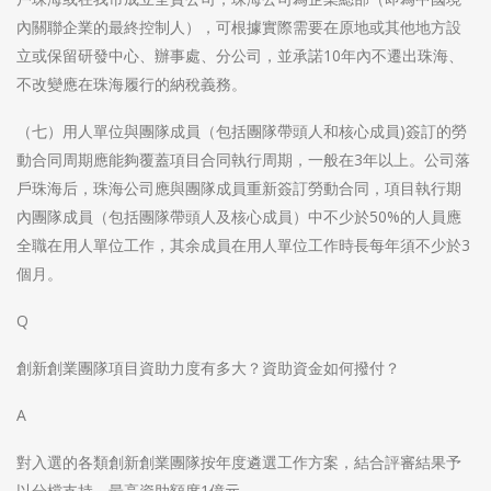
內關聯企業的最終控制人），可根據實際需要在原地或其他地方設
立或保留研發中心、辦事處、分公司，並承諾10年內不遷出珠海、
不改變應在珠海履行的納稅義務。
（七）用人單位與團隊成員（包括團隊帶頭人和核心成員)簽訂的勞
動合同周期應能夠覆蓋項目合同執行周期，一般在3年以上。公司落
戶珠海后，珠海公司應與團隊成員重新簽訂勞動合同，項目執行期
內團隊成員（包括團隊帶頭人及核心成員）中不少於50%的人員應
全職在用人單位工作，其余成員在用人單位工作時長每年須不少於3
個月。
Q
創新創業團隊項目資助力度有多大？資助資金如何撥付？
A
對入選的各類創新創業團隊按年度遴選工作方案，結合評審結果予
以分檔支持，最高資助額度1億元。