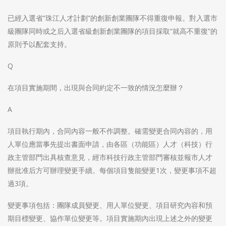
已經入選省“珠江人才計劃”的創新創業團隊不得重復申報。對入選市
級團隊同時或之后入選省級創新創業團隊的項目採取“就高不重復”的
原則予以配套支持。
Q
在項目實施期間，出現與合同約定不一致的情況怎麼辦？
A
項目執行期內，合同內容一般不作調整。確需變更合同內容的，用
人單位應當事先提出書面申請，由各區（功能區）人才（科技）行
政主管部門出具核查意見，經市科技行政主管部門審核並報市人才
辦批准后方可辦理變更手續。每個項目隻能變更1次，變更事項不超
過3項。
變更事項包括：團隊成員變更、用人單位變更、項目研究內容和預
期目標變更、協作單位變更等。項目實施期內出現上述之外的變更