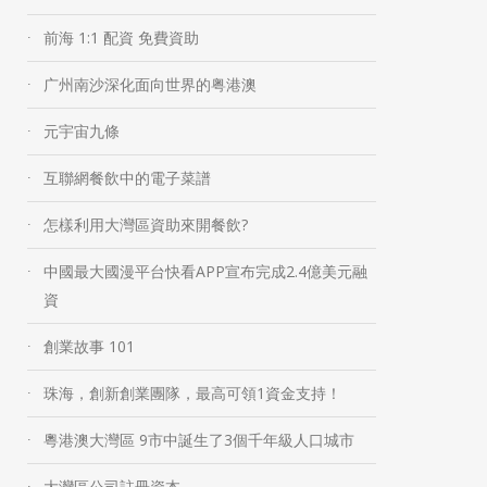
前海 1:1 配資 免費資助
广州南沙深化面向世界的粤港澳
元宇宙九條
互聯網餐飲中的電子菜譜
怎樣利用大灣區資助來開餐飲?
中國最大國漫平台快看APP宣布完成2.4億美元融
資
創業故事 101
珠海，創新創業團隊，最高可領1資金支持！
粵港澳大灣區 9市中誕生了3個千年級人口城市
大灣區公司註冊資本