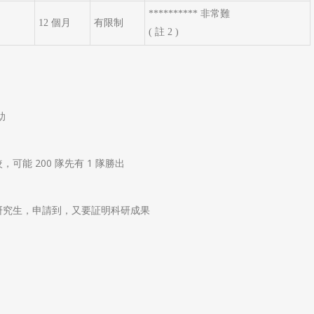
********** 非常難
12 個月
有限制
( 註 2 )
助
能 200 隊先有 1 隊勝出
研究生，申請到，又要証明科研成果